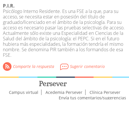
P.I.R.
M.P.G.S.
Psicólogo Interno Residente. Es una
FSE
a la que, para su
Máster
acceso, se necesita estar en posesión del título de
MECES
graduado/licenciado en el ámbito de la psicología. Para su
Mención
acceso es necesario pasar las pruebas selectivas de acceso.
P.I.R.
Actualmente sólo existe una
Especialidad
en Ciencias de la
PEPC
Salud del ámbito de la psicología: el
PEPC
. Si en el futuro
PESTO
hubiera más especialidades, la formación tendría el mismo
PETRA
nombre. Se denomina PIR también a los formandos de esa
PGS
FSE
.
Regulada
Sanitario
Comparte la respuesta
Sugerir comentario
Campus virtual
Acedemia Persever
Clínica Persever
Envía tus comentarios/sugerencias
a
persever@persever.es