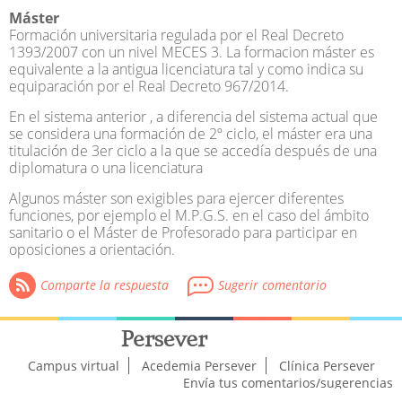
Máster
M.P.G.S.
Formación universitaria regulada por el Real Decreto
Máster
1393/2007 con un nivel
MECES
3. La formacion máster es
MECES
equivalente a la antigua licenciatura tal y como indica su
Mención
equiparación por el Real Decreto 967/2014.
P.I.R.
PEPC
En el sistema anterior , a diferencia del sistema actual que
PESTO
se considera una formación de 2º ciclo, el máster era una
PETRA
titulación de 3er ciclo a la que se accedía después de una
PGS
diplomatura o una licenciatura
Regulada
Sanitario
Algunos máster son exigibles para ejercer diferentes
funciones, por ejemplo el
M.P.G.S.
en el caso del ámbito
sanitario o el
Máster
de Profesorado para participar en
oposiciones a orientación.
Comparte la respuesta
Sugerir comentario
Campus virtual
Acedemia Persever
Clínica Persever
Envía tus comentarios/sugerencias
a
persever@persever.es